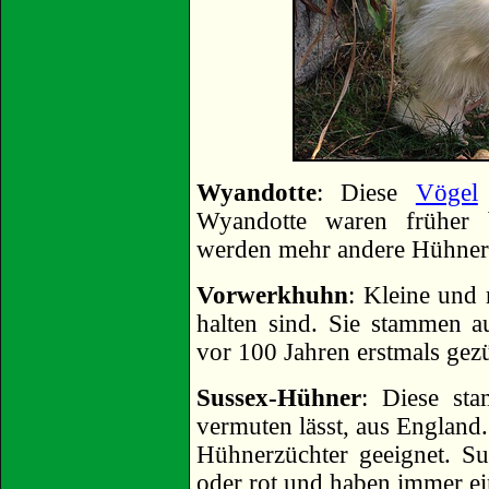
Wyandotte
: Diese
Vögel
Wyandotte waren früher 
werden mehr andere Hühnerr
Vorwerkhuhn
: Kleine und 
halten sind. Sie stammen
vor 100 Jahren erstmals gezü
Sussex-Hühner
: Diese st
vermuten lässt, aus England.
Hühnerzüchter geeignet. S
oder rot und haben immer ei